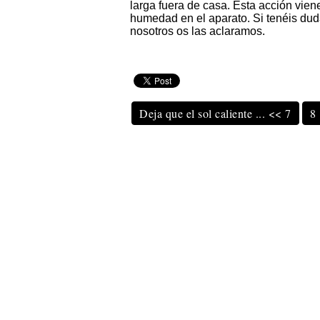
larga fuera de casa. Esta acción vien
humedad en el aparato. Si tenéis duda
nosotros os las aclaramos.
Deja que el sol caliente ... << 7
8