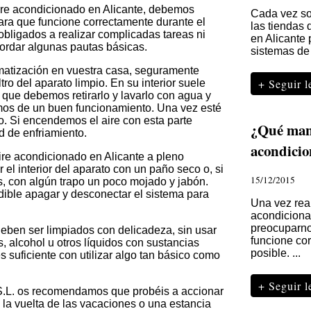
aire acondicionado en Alicante, debemos
Cada vez so
ra que funcione correctamente durante el
las tiendas 
bligados a realizar complicadas tareas ni
en Alicante 
cordar algunas pautas básicas.
sistemas de 
imatización en vuestra casa, seguramente
+ Seguir 
ltro del aparato limpio. En su interior suele
 que debemos retirarlo y lavarlo con agua y
os de un buen funcionamiento. Una vez esté
o. Si encendemos el aire con esta parte
¿Qué mant
d de enfriamiento.
acondici
aire acondicionado en Alicante a pleno
el interior del aparato con un paño seco o, si
15/12/2015
, con algún trapo un poco mojado y jabón.
ndible apagar y desconectar el sistema para
Una vez real
acondiciona
preocuparno
eben ser limpiados con delicadeza, sin usar
funcione co
 alcohol u otros líquidos con sustancias
posible. ...
uficiente con utilizar algo tan básico como
+ Seguir 
.L. os recomendamos que probéis a accionar
s la vuelta de las vacaciones o una estancia