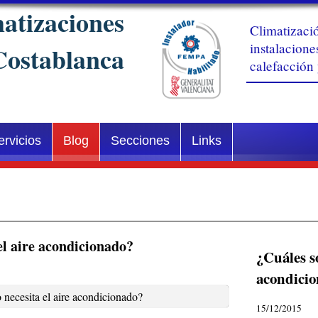
Climatizació
instalacione
calefacción
ervicios
Blog
Secciones
Links
l aire acondicionado?
¿Cuáles so
acondici
15/12/2015