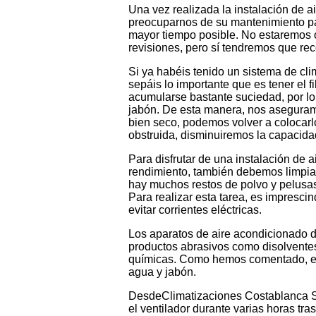
Una vez realizada la instalación de 
preocuparnos de su mantenimiento pa
mayor tiempo posible. No estaremos o
revisiones, pero sí tendremos que re
Si ya habéis tenido un sistema de cl
sepáis lo importante que es tener el fi
acumularse bastante suciedad, por lo
jabón. De esta manera, nos aseguram
bien seco, podemos volver a colocarl
obstruida, disminuiremos la capacida
Para disfrutar de una instalación de 
rendimiento, también debemos limpiar 
hay muchos restos de polvo y pelusas
Para realizar esta tarea, es impresci
evitar corrientes eléctricas.
Los aparatos de aire acondicionado d
productos abrasivos como disolventes,
químicas. Como hemos comentado, es s
agua y jabón.
DesdeClimatizaciones Costablanca S
el ventilador durante varias horas tra