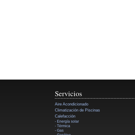
Servicios
Aire Acondicionado
Climatización de Piscinas
Calefacción
- Energía solar
- Térmica
- Gas
- Gasóleo