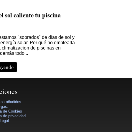
l sol caliente tu piscina
stamos "sobrados" de días de sol y
 energía solar. Por qué no emplearla
 climatización de piscinas en
además todo...
leyendo
ciones
ios añadidos
rgas.
ca de Cookies
ca de privacidad
Legal