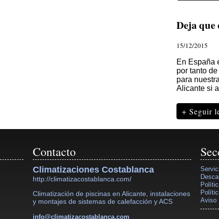
Deja que e
15/12/2015
En España e
por tanto de
para nuestra
Alicante si 
+ Seguir 
Contacto
Sec
Climatizaciones Costablanca
Servic
Desca
http://climatizacostablanca.com/
Políti
Políti
Climatización de piscinas en Alicante, instalaciones
Aviso 
y montajes de sistemas de calefacción y ACS
info@climatizacostablanca.com